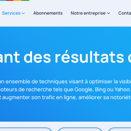
Services
Abonnements
Notre entreprise
Conta
ant des résultats
un ensemble de techniques visant à optimiser la visibi
oteurs de recherche tels que Google, Bing ou Yahoo. E
 augmenter son trafic en ligne, améliorer sa notorié