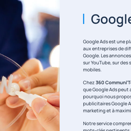
Googl
Google Ads est une pl
aux entreprises de di
Google. Les annonces 
sur YouTube, sur des s
mobiles.
Chez
360 Communi'
que Google Ads peut av
pourquoi nous propos
publicitaires Google A
marketing et à maximi
Notre service compren
mots-clés pertinents, 