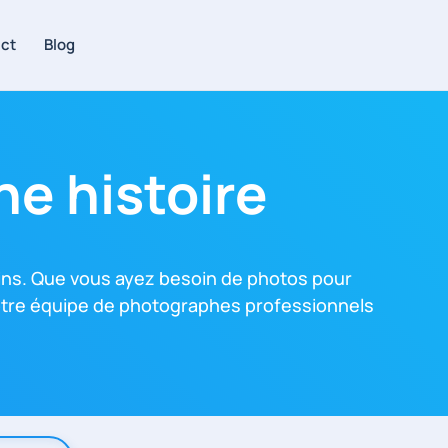
ct
Blog
ne histoire
ins. Que vous ayez besoin de photos pour
otre équipe de photographes professionnels