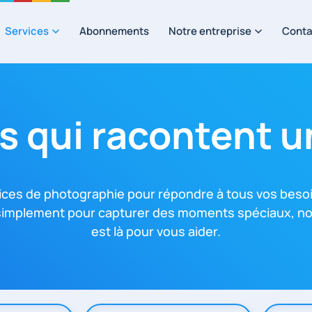
Services
Abonnements
Notre entreprise
Conta
 qui racontent u
ices de photographie pour répondre à tous vos beso
 simplement pour capturer des moments spéciaux, n
est là pour vous aider.