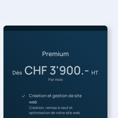
Premium
CHF 3'900.-
Dès
HT
Par mois
Création et gestion de site
web
Création, remise à neuf et
optimisation de votre site web