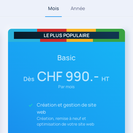
Mois
Année
Basic
CHF 990.-
Dès
HT
Par mois
Création et gestion de site
web
Création, remise à neuf et
optimisation de votre site web