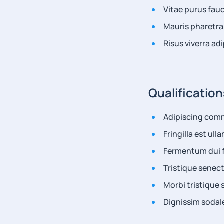
Vitae purus fau
Mauris pharetra
Risus viverra adi
Qualification
Adipiscing comm
Fringilla est ull
Fermentum dui f
Tristique senec
Morbi tristique 
Dignissim sodale