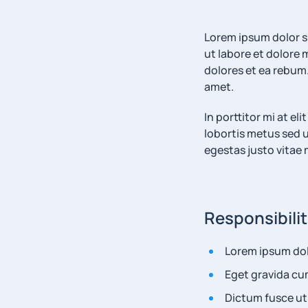
Lorem ipsum dolor s
ut labore et dolore
dolores et ea rebum.
amet.
In porttitor mi at e
lobortis metus sed u
egestas justo vita
Responsibilit
Lorem ipsum dol
Eget gravida cu
Dictum fusce ut 