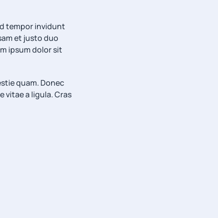
od tempor invidunt
sam et justo duo
em ipsum dolor sit
olestie quam. Donec
 vitae a ligula. Cras