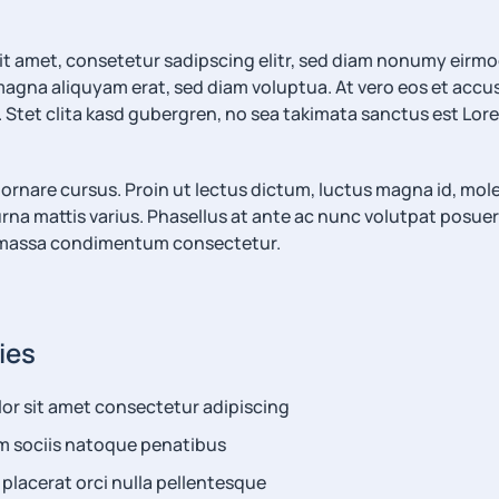
it amet, consetetur sadipscing elitr, sed diam nonumy eirm
 magna aliquyam erat, sed diam voluptua. At vero eos et accu
 Stet clita kasd gubergren, no sea takimata sanctus est Lor
lit ornare cursus. Proin ut lectus dictum, luctus magna id, m
rna mattis varius. Phasellus at ante ac nunc volutpat posuere
e massa condimentum consectetur.
ies
or sit amet consectetur adipiscing
m sociis natoque penatibus
placerat orci nulla pellentesque